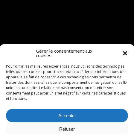
Mentions légales
Gérer le consentement aux
cookies
Pour offrir les meilleures expériences, nous utilisons des technologies
SKOL AR MOR
telles que les cookies pour stocker et/ou accéder aux informations des
Salorge de Kercabellec
appareils. Le fait de consentir à ces technologies nous permettra de
1300 rue Bel Air
traiter des données telles que le comportement de navigation ou les ID
44420 Mesquer
uniques sur ce site. Le fait de ne pas consentir ou de retirer son
consentement peut avoir un effet négatif sur certaines caractéristiques
T:
+33(0)2 40 19 37 91
et fonctions.
E:
contact@skolarmor.fr
Accepter
Refuser