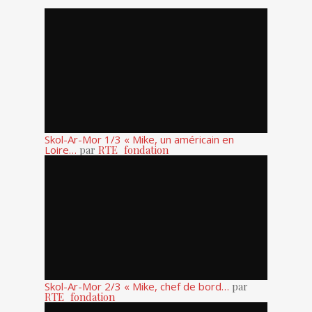
Skol-Ar-Mor 1/3 « Mike, un américain en
Loire…
par
RTE_fondation
Skol-Ar-Mor 2/3 « Mike, chef de bord…
par
RTE_fondation